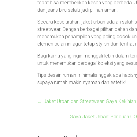
tepat bisa memberikan kesan yang berbeda. Jik
dan jeans biru selalu jadi pilihan aman.
Secara keseluruhan, jaket urban adalah salah s
streetwear. Dengan berbagai pilihan bahan dan
menemukan penampilan yang paling cocok unt
elemen bulan ini agar tetap stylish dan terlih
Bagi kamu yang ingin menggali lebih dalam tent
untuk menemukan berbagai koleksi yang sesu
Tips desain rumah minimalis nggak ada habisnya
supaya rumah makin nyaman dan estetik!
←
Jaket Urban dan Streetwear: Gaya Kekinian
Gaya Jaket Urban: Panduan OOT