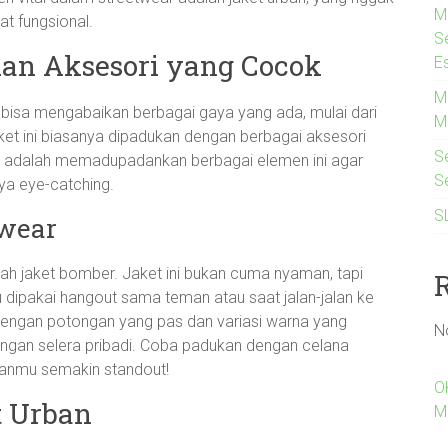
M
at fungsional.
S
an Aksesori yang Cocok
Es
M
ak bisa mengabaikan berbagai gaya yang ada, mulai dari
M
ket ini biasanya dipadukan dengan berbagai aksesori
S
inya adalah memadupadankan berbagai elemen ini agar
S
ya eye-catching.
S
twear
alah jaket bomber. Jaket ini bukan cuma nyaman, tapi
 dipakai hangout sama teman atau saat jalan-jalan ke
. Dengan potongan yang pas dan variasi warna yang
N
ngan selera pribadi. Coba padukan dengan celana
ilanmu semakin standout!
O
 Urban
M