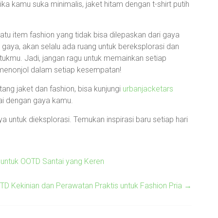
a kamu suka minimalis, jaket hitam dengan t-shirt putih
atu item fashion yang tidak bisa dilepaskan dari gaya
 gaya, akan selalu ada ruang untuk bereksplorasi dan
ukmu. Jadi, jangan ragu untuk memainkan setiap
at menonjol dalam setiap kesempatan!
ang jaket dan fashion, bisa kunjungi
urbanjacketars
ai dengan gaya kamu.
 untuk dieksplorasi. Temukan inspirasi baru setiap hari
 untuk OOTD Santai yang Keren
D Kekinian dan Perawatan Praktis untuk Fashion Pria
→