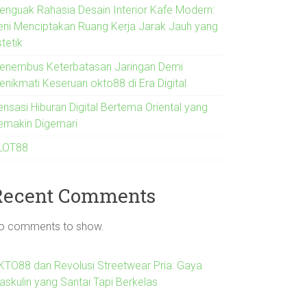
enguak Rahasia Desain Interior Kafe Modern:
eni Menciptakan Ruang Kerja Jarak Jauh yang
tetik
enembus Keterbatasan Jaringan Demi
enikmati Keseruan okto88 di Era Digital
ensasi Hiburan Digital Bertema Oriental yang
emakin Digemari
LOT88
Recent Comments
o comments to show.
KTO88 dan Revolusi Streetwear Pria: Gaya
askulin yang Santai Tapi Berkelas