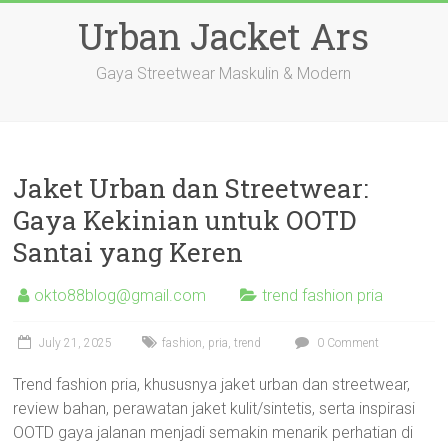
Skip
Urban Jacket Ars
to
content
Gaya Streetwear Maskulin & Modern
Jaket Urban dan Streetwear:
Gaya Kekinian untuk OOTD
Santai yang Keren
okto88blog@gmail.com
trend fashion pria
July 21, 2025
fashion
,
pria
,
trend
0 Comment
Trend fashion pria, khususnya jaket urban dan streetwear,
review bahan, perawatan jaket kulit/sintetis, serta inspirasi
OOTD gaya jalanan menjadi semakin menarik perhatian di