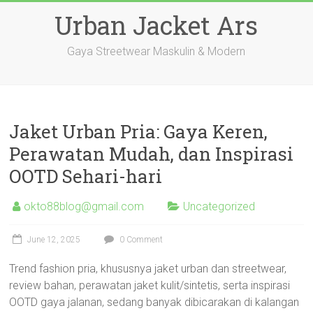
Skip
Urban Jacket Ars
to
content
Gaya Streetwear Maskulin & Modern
Jaket Urban Pria: Gaya Keren,
Perawatan Mudah, dan Inspirasi
OOTD Sehari-hari
okto88blog@gmail.com
Uncategorized
June 12, 2025
0 Comment
Trend fashion pria, khususnya jaket urban dan streetwear,
review bahan, perawatan jaket kulit/sintetis, serta inspirasi
OOTD gaya jalanan, sedang banyak dibicarakan di kalangan