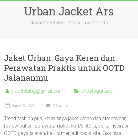
Skip
Urban Jacket Ars
to
content
Gaya Streetwear Maskulin & Modern
Jaket Urban: Gaya Keren dan
Perawatan Praktis untuk OOTD
Jalananmu
okto88blog@gmail.com
Uncategorized
June 13, 2025
0 Comment
Trend fashion pria, khususnya jaket urban dan streetwear,
review bahan, perawatan jaket kulit/sintetis, serta inspirasi
OOTD gaya jalanan, kali ini menjadi fokus kita. Gak bisa