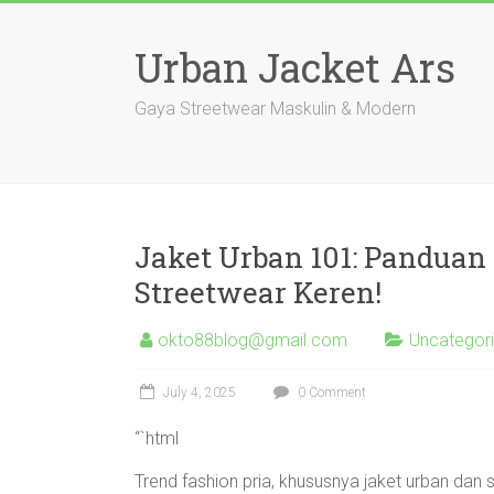
Skip
to
Urban Jacket Ars
content
Gaya Streetwear Maskulin & Modern
Jaket Urban 101: Panduan
Streetwear Keren!
okto88blog@gmail.com
Uncategor
July 4, 2025
0 Comment
“`html
Trend fashion pria, khususnya jaket urban dan s