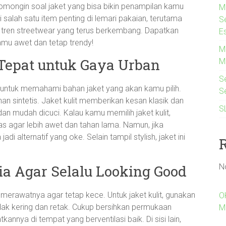
ngomongin soal jaket yang bisa bikin penampilan kamu
M
 salah satu item penting di lemari pakaian, terutama
S
 tren streetwear yang terus berkembang. Dapatkan
Es
kamu awet dan tetap trendy!
M
 Tepat untuk Gaya Urban
M
S
 untuk memahami bahan jaket yang akan kamu pilih.
S
han sintetis. Jaket kulit memberikan kesan klasik dan
S
 dan mudah dicuci. Kalau kamu memilih jaket kulit,
litas agar lebih awet dan tahan lama. Namun, jika
jadi alternatif yang oke. Selain tampil stylish, jaket ini
N
ia Agar Selalu Looking Good
merawatnya agar tetap kece. Untuk jaket kulit, gunakan
O
idak kering dan retak. Cukup bersihkan permukaan
M
nnya di tempat yang berventilasi baik. Di sisi lain,