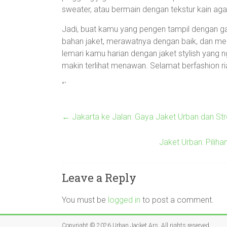
sweater, atau bermain dengan tekstur kain agar
Jadi, buat kamu yang pengen tampil dengan ga
bahan jaket, merawatnya dengan baik, dan m
lemari kamu harian dengan jaket stylish yang 
makin terlihat menawan. Selamat berfashion ri
“`
←
Jakarta ke Jalan: Gaya Jaket Urban dan S
Jaket Urban: Pilih
Leave a Reply
You must be
logged in
to post a comment.
Copyright © 2026
Urban Jacket Ars
. All rights reserved.