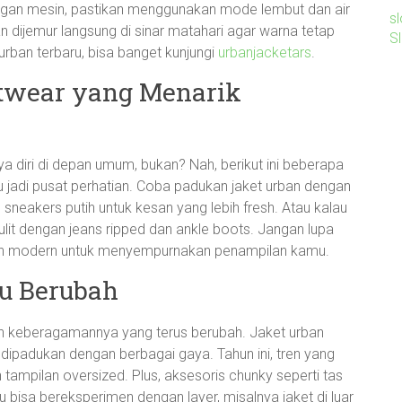
engan mesin, pastikan menggunakan mode lembut dan air
sl
n dijemur langsung di sinar matahari agar warna tetap
S
rban terbaru, bisa banget kunjungi
urbanjacketars
.
etwear yang Menarik
aya diri di depan umum, bukan? Nah, berikut ini beberapa
u jadi pusat perhatian. Coba padukan jaket urban dengan
neakers putih untuk kesan yang lebih fresh. Atau kalau
lit dengan jeans ripped dan ankle boots. Jangan lupa
ngan modern untuk menyempurnakan penampilan kamu.
lu Berubah
lah keberagamannya yang terus berubah. Jaket urban
a dipadukan dengan berbagai gaya. Tahun ini, tren yang
tampilan oversized. Plus, aksesoris chunky seperti tas
 bisa bereksperimen dengan layer, misalnya jaket di luar