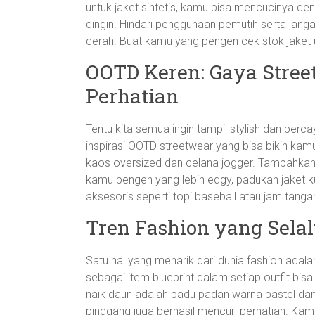
untuk jaket sintetis, kamu bisa mencucinya d
dingin. Hindari penggunaan pemutih serta janga
cerah. Buat kamu yang pengen cek stok jaket u
OOTD Keren: Gaya Stre
Perhatian
Tentu kita semua ingin tampil stylish dan perc
inspirasi OOTD streetwear yang bisa bikin kam
kaos oversized dan celana jogger. Tambahkan s
kamu pengen yang lebih edgy, padukan jaket ku
aksesoris seperti topi baseball atau jam ta
Tren Fashion yang Sela
Satu hal yang menarik dari dunia fashion ada
sebagai item blueprint dalam setiap outfit bis
naik daun adalah padu padan warna pastel dan 
pinggang juga berhasil mencuri perhatian. Kamu