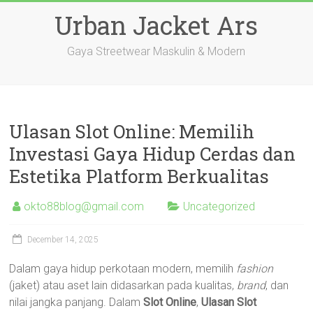
Skip
Urban Jacket Ars
to
content
Gaya Streetwear Maskulin & Modern
Ulasan Slot Online: Memilih
Investasi Gaya Hidup Cerdas dan
Estetika Platform Berkualitas
okto88blog@gmail.com
Uncategorized
December 14, 2025
Dalam gaya hidup perkotaan modern, memilih
fashion
(jaket) atau aset lain didasarkan pada kualitas,
brand
, dan
nilai jangka panjang. Dalam
Slot Online
,
Ulasan Slot