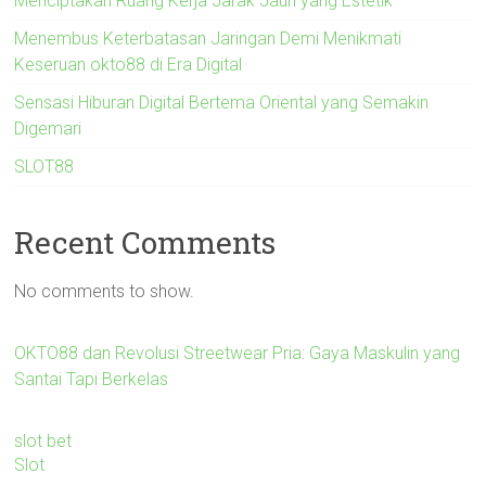
Menciptakan Ruang Kerja Jarak Jauh yang Estetik
Menembus Keterbatasan Jaringan Demi Menikmati
Keseruan okto88 di Era Digital
Sensasi Hiburan Digital Bertema Oriental yang Semakin
Digemari
SLOT88
Recent Comments
No comments to show.
OKTO88 dan Revolusi Streetwear Pria: Gaya Maskulin yang
Santai Tapi Berkelas
slot bet
Slot