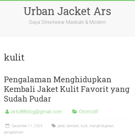
Skip
Urban Jacket Ars
to
content
Gaya Streetwear Maskulin & Modern
kulit
Pengalaman Menghidupkan
Kembali Jaket Kulit Favorit yang
Sudah Pudar
okto88blog@gmail.com
Otomotif
December 11, 2025
jaket
,
kembali
,
kulit
,
menghidupkan
,
pengalaman