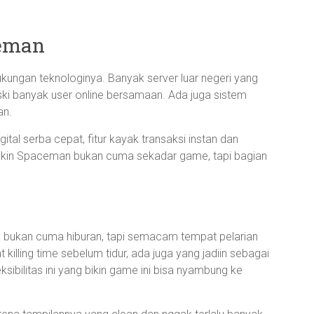
ceman
ungan teknologinya. Banyak server luar negeri yang
ski banyak user online bersamaan. Ada juga sistem
an.
tal serba cepat, fitur kayak transaksi instan dan
ni bikin Spaceman bukan cuma sekadar game, tapi bagian
u bukan cuma hiburan, tapi semacam tempat pelarian
 killing time sebelum tidur, ada juga yang jadiin sebagai
ibilitas ini yang bikin game ini bisa nyambung ke