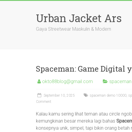
Skip
to
Urban Jacket Ars
content
Gaya Streetwear Maskulin & Modern
Spaceman: Game Digital 
okto88blog@gmail.com
spaceman
September 10, 2025
spaceman demo 10000
,
sp
Comment
Kalau kamu sering lihat teman atau circle ngob
kemungkinan besar mereka lagi bahas
Space
konsepnya unik, simpel, tapi bikin orang betah