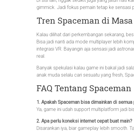
Di sisi lain, nggak sedikit juga yang jatuh hat
gimmick. Jadi fokus pemain tetap ke sensasi p
Tren Spaceman di Masa
Kalau dilihat dari perkembangan sekarang, be
Bisa jadi nanti ada mode multiplayer lebih ko
integrasi VR. Bayangin aja sensasi jadi astrona
real.
Banyak spekulasi kalau game ini bakal jadi sala
anak muda selalu cari sesuatu yang fresh, Sp
FAQ Tentang Spaceman
1. Apakah Spaceman bisa dimainkan di semua 
Ya, game ini udah support multiplatform jadi bis
2. Apa perlu koneksi internet cepat buat main?
Disarankan iya, biar gameplay lebih smooth. T