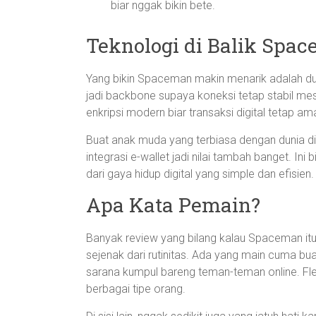
biar nggak bikin bete.
Teknologi di Balik Spa
Yang bikin Spaceman makin menarik adalah duk
jadi backbone supaya koneksi tetap stabil me
enkripsi modern biar transaksi digital tetap am
Buat anak muda yang terbiasa dengan dunia digi
integrasi e-wallet jadi nilai tambah banget. I
dari gaya hidup digital yang simple dan efisien.
Apa Kata Pemain?
Banyak review yang bilang kalau Spaceman it
sejenak dari rutinitas. Ada yang main cuma buat
sarana kumpul bareng teman-teman online. Fleks
berbagai tipe orang.