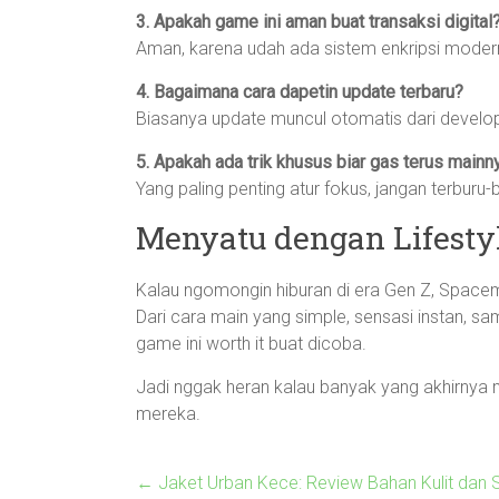
3. Apakah game ini aman buat transaksi digital
Aman, karena udah ada sistem enkripsi modern
4. Bagaimana cara dapetin update terbaru?
Biasanya update muncul otomatis dari develop
5. Apakah ada trik khusus biar gas terus mainn
Yang paling penting atur fokus, jangan terburu-
Menyatu dengan Lifestyl
Kalau ngomongin hiburan di era Gen Z, Spacem
Dari cara main yang simple, sensasi instan, sa
game ini worth it buat dicoba.
Jadi nggak heran kalau banyak yang akhirnya
mereka.
←
Jaket Urban Kece: Review Bahan Kulit dan Si