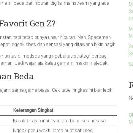
me ini beda dari hiburan digital mainstream yang ada
M
S
Es
avorit Gen Z?
M
M
 instan, tapi tetap punya unsur hiburan. Nah, Spaceman
pat, nggak ribet, dan sensasi yang ditawarin bikin nagih.
S
S
 komunitas di medsos yang ngebahas strategi, berbagi
man. Jadi wajar aja kalau game ini makin meledak.
S
man Beda
arin sama game biasa. Cek tabel ringkas ini biar lebih
N
Keterangan Singkat
O
Karakter astronaut yang terbang ke angkasa
M
Nggak perlu waktu lama buat satu sesi