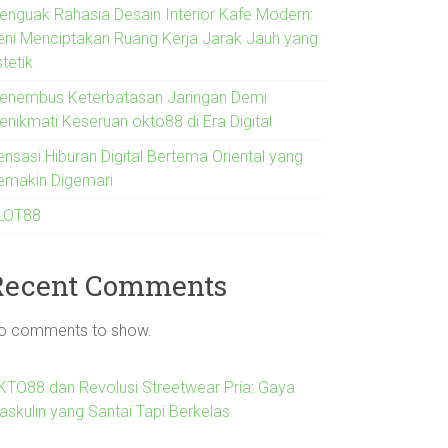
enguak Rahasia Desain Interior Kafe Modern:
eni Menciptakan Ruang Kerja Jarak Jauh yang
tetik
enembus Keterbatasan Jaringan Demi
enikmati Keseruan okto88 di Era Digital
ensasi Hiburan Digital Bertema Oriental yang
emakin Digemari
LOT88
Recent Comments
o comments to show.
KTO88 dan Revolusi Streetwear Pria: Gaya
askulin yang Santai Tapi Berkelas