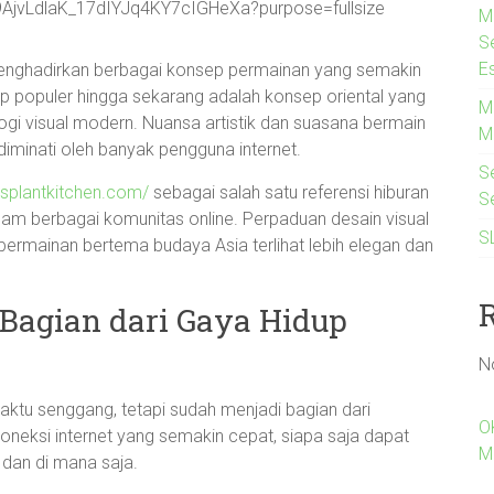
M
S
Es
menghadirkan berbagai konsep permainan yang semakin
ap populer hingga sekarang adalah konsep oriental yang
M
gi visual modern. Nuansa artistik dan suasana bermain
M
diminati oleh banyak pengguna internet.
S
osplantkitchen.com/
sebagai salah satu referensi hiburan
S
alam berbagai komunitas online. Perpaduan desain visual
S
ermainan bertema budaya Asia terlihat lebih elegan dan
 Bagian dari Gaya Hidup
N
 waktu senggang, tetapi sudah menjadi bagian dari
O
koneksi internet yang semakin cepat, siapa saja dapat
M
 dan di mana saja.