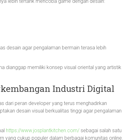
nya lebih tertarik mencoba game dengan desain:
tas desain agar pengalaman bermain terasa lebih
a dianggap memiliki konsep visual oriental yang artistik
kembangan Industri Digital
epas dari peran developer yang terus menghadirkan
takan desain visual berkualitas tinggi agar pengalaman
nal
https://www.josplantkitchen.com/
sebagai salah satu
dern yang cukup populer dalam berbagai komunitas online.