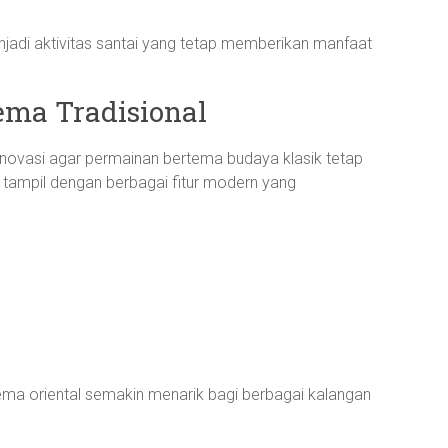
enjadi aktivitas santai yang tetap memberikan manfaat
ema Tradisional
ovasi agar permainan bertema budaya klasik tetap
nal tampil dengan berbagai fitur modern yang
a oriental semakin menarik bagi berbagai kalangan