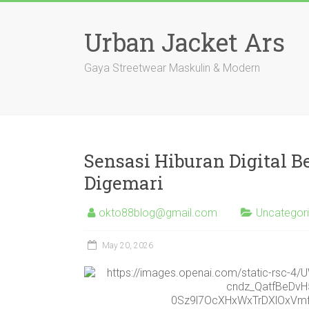
Skip
to
Urban Jacket Ars
content
Gaya Streetwear Maskulin & Modern
Sensasi Hiburan Digital 
Digemari
okto88blog@gmail.com
Uncategor
May 20, 2026