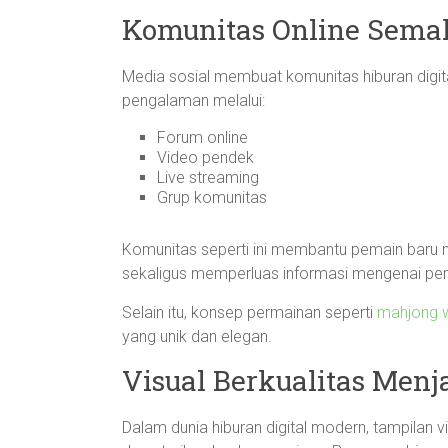
Komunitas Online Sema
Media sosial membuat komunitas hiburan digi
pengalaman melalui:
Forum online
Video pendek
Live streaming
Grup komunitas
Komunitas seperti ini membantu pemain baru
sekaligus memperluas informasi mengenai per
Selain itu, konsep permainan seperti
mahjong 
yang unik dan elegan.
Visual Berkualitas Menj
Dalam dunia hiburan digital modern, tampilan 