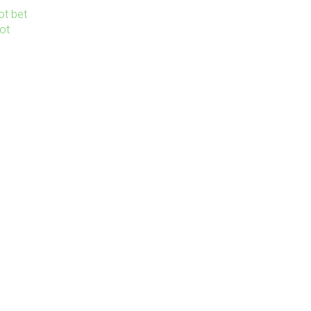
ot bet
lot