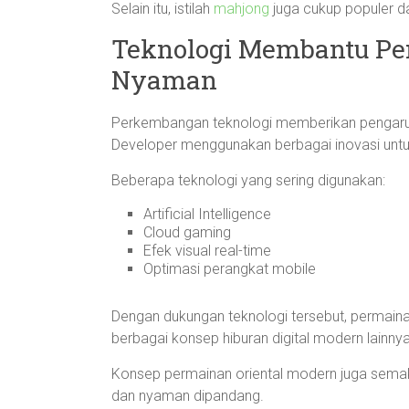
Selain itu, istilah
mahjong
juga cukup populer d
Teknologi Membantu Pe
Nyaman
Perkembangan teknologi memberikan pengaruh be
Developer menggunakan berbagai inovasi unt
Beberapa teknologi yang sering digunakan:
Artificial Intelligence
Cloud gaming
Efek visual real-time
Optimasi perangkat mobile
Dengan dukungan teknologi tersebut, permain
berbagai konsep hiburan digital modern lainnya
Konsep permainan oriental modern juga semakin
dan nyaman dipandang.