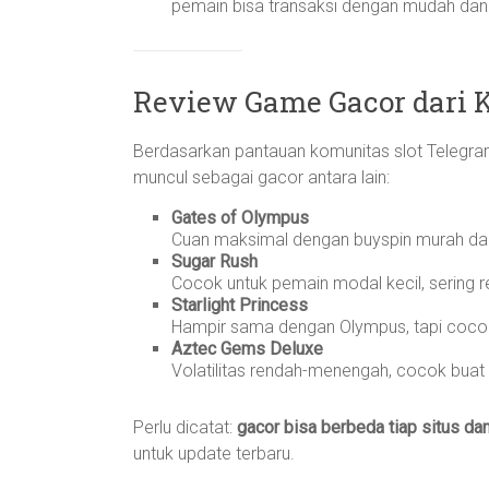
pemain bisa transaksi dengan mudah dan 
Review Game Gacor dari K
Berdasarkan pantauan komunitas slot Telegra
muncul sebagai gacor antara lain:
Gates of Olympus
Cuan maksimal dengan buyspin murah da
Sugar Rush
Cocok untuk pemain modal kecil, sering r
Starlight Princess
Hampir sama dengan Olympus, tapi coco
Aztec Gems Deluxe
Volatilitas rendah-menengah, cocok buat
Perlu dicatat:
gacor bisa berbeda tiap situs da
untuk update terbaru.