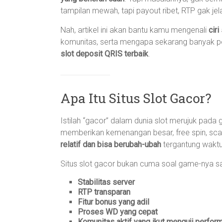
tampilan mewah, tapi payout ribet, RTP gak je
Nah, artikel ini akan bantu kamu mengenali
ciri
komunitas, serta mengapa sekarang banyak pe
slot deposit QRIS terbaik
.
Apa Itu Situs Slot Gacor?
Istilah “gacor” dalam dunia slot merujuk pada
memberikan kemenangan besar, free spin, scatt
relatif dan bisa berubah-ubah
tergantung waktu,
Situs slot gacor bukan cuma soal game-nya sa
Stabilitas server
RTP transparan
Fitur bonus yang adil
Proses WD yang cepat
Komunitas aktif yang ikut menguji performa