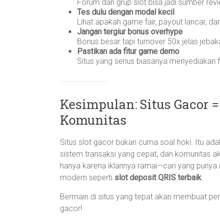
Forum dan grup slot bisa jadi sumber revie
Tes dulu dengan modal kecil
Lihat apakah game fair, payout lancar, dan 
Jangan tergiur bonus overhype
Bonus besar tapi turnover 50x jelas jeba
Pastikan ada fitur game demo
Situs yang serius biasanya menyediakan fit
Kesimpulan: Situs Gacor =
Komunitas
Situs slot gacor bukan cuma soal hoki. Itu ada
sistem transaksi yang cepat, dan komunitas akti
hanya karena iklannya ramai—cari yang puny
modern seperti
slot deposit QRIS terbaik
.
Bermain di situs yang tepat akan membuat pen
gacor!