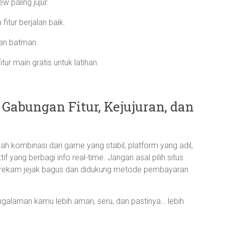
w paling jujur.
fitur berjalan baik.
kan batman.
ur main gratis untuk latihan.
 Gabungan Fitur, Kejujuran, dan
lah kombinasi dari game yang stabil, platform yang adil,
f yang berbagi info real-time. Jangan asal pilih situs
a rekam jejak bagus dan didukung metode pembayaran
galaman kamu lebih aman, seru, dan pastinya… lebih