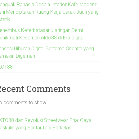
enguak Rahasia Desain Interior Kafe Modern:
eni Menciptakan Ruang Kerja Jarak Jauh yang
tetik
enembus Keterbatasan Jaringan Demi
enikmati Keseruan okto88 di Era Digital
ensasi Hiburan Digital Bertema Oriental yang
emakin Digemari
LOT88
Recent Comments
o comments to show.
KTO88 dan Revolusi Streetwear Pria: Gaya
askulin yang Santai Tapi Berkelas