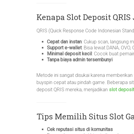
Kenapa Slot Deposit QRIS 
QRIS (Quick Response Code Indonesian Standard
Cepat dan instan
: Cukup scan, langsung 
Support e-wallet
: Bisa lewat DANA, OVO, 
Minimal deposit kecil
: Cocok buat pema
Tanpa biaya admin tersembunyi
Metode ini sangat disukai karena memberikan fl
buyspin cepat atau pindah game. Beberapa situ
deposit QRIS mereka, menjadikan
slot deposi
Tips Memilih Situs Slot 
Cek reputasi situs di komunitas