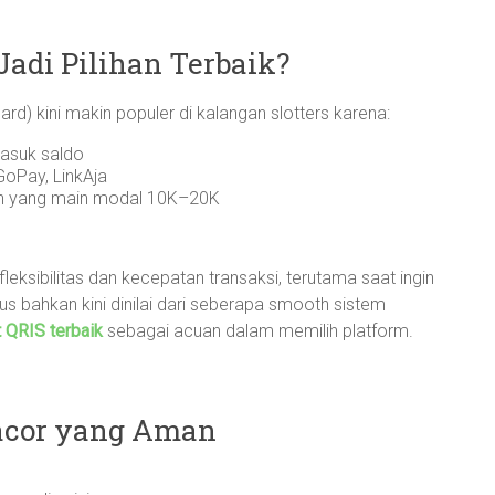
Jadi Pilihan Terbaik?
) kini makin populer di kalangan slotters karena:
masuk saldo
GoPay, LinkAja
in yang main modal 10K–20K
eksibilitas dan kecepatan transaksi, terutama saat ingin
s bahkan kini dinilai dari seberapa smooth sistem
t QRIS terbaik
sebagai acuan dalam memilih platform.
Gacor yang Aman