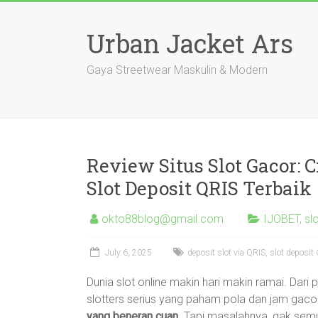
Skip
to
Urban Jacket Ars
content
Gaya Streetwear Maskulin & Modern
Review Situs Slot Gacor: C
Slot Deposit QRIS Terbaik
okto88blog@gmail.com
IJOBET
,
sl
July 6, 2025
deposit slot via QRIS
,
slot deposit
Dunia slot online makin hari makin ramai. Dari 
slotters serius yang paham pola dan jam gac
yang beneran cuan
. Tapi masalahnya, gak sem