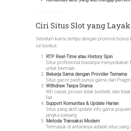
Ciri Situs Slot yang Layak
Sebelum kamu tertipu dengan promosi bonus b
ciri berikut:
RTP Real-Time atau History Spin
Situs profesional biasanya menyediakan f
untuk bermain.
Bekerja Sama dengan Provider Ternama
Situs gacor pasti punya game dari Pragmat
Withdraw Tanpa Drama
WD cepat, proses tidak berbelit, dan tida
fair.
Support Komunitas & Update Harian
Situs yang aktif update info game popul
jangka panjang.
Metode Transaksi Modern
Termasuk di antaranya adalah situs yan