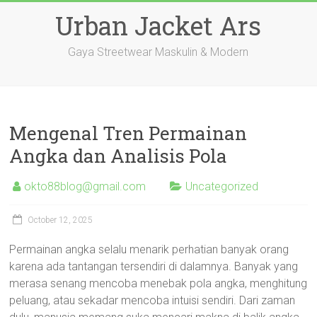
Skip
Urban Jacket Ars
to
content
Gaya Streetwear Maskulin & Modern
Mengenal Tren Permainan
Angka dan Analisis Pola
okto88blog@gmail.com
Uncategorized
October 12, 2025
Permainan angka selalu menarik perhatian banyak orang
karena ada tantangan tersendiri di dalamnya. Banyak yang
merasa senang mencoba menebak pola angka, menghitung
peluang, atau sekadar mencoba intuisi sendiri. Dari zaman