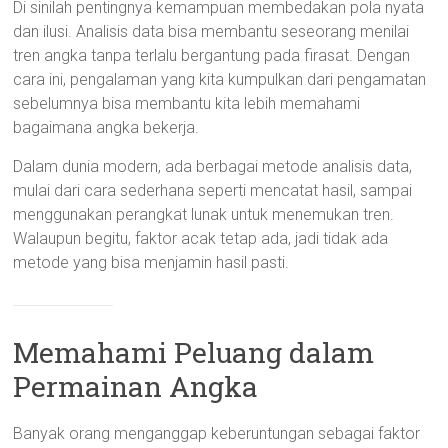
Di sinilah pentingnya kemampuan membedakan pola nyata
dan ilusi. Analisis data bisa membantu seseorang menilai
tren angka tanpa terlalu bergantung pada firasat. Dengan
cara ini, pengalaman yang kita kumpulkan dari pengamatan
sebelumnya bisa membantu kita lebih memahami
bagaimana angka bekerja.
Dalam dunia modern, ada berbagai metode analisis data,
mulai dari cara sederhana seperti mencatat hasil, sampai
menggunakan perangkat lunak untuk menemukan tren.
Walaupun begitu, faktor acak tetap ada, jadi tidak ada
metode yang bisa menjamin hasil pasti.
Memahami Peluang dalam
Permainan Angka
Banyak orang menganggap keberuntungan sebagai faktor