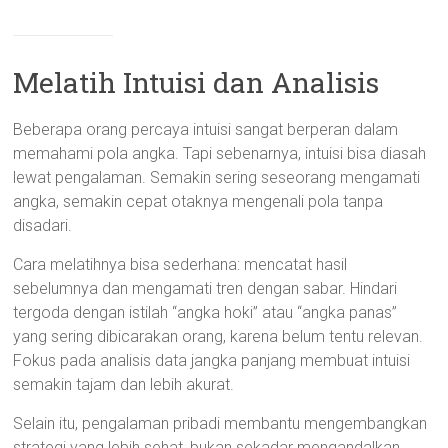
Melatih Intuisi dan Analisis
Beberapa orang percaya intuisi sangat berperan dalam
memahami pola angka. Tapi sebenarnya, intuisi bisa diasah
lewat pengalaman. Semakin sering seseorang mengamati
angka, semakin cepat otaknya mengenali pola tanpa
disadari.
Cara melatihnya bisa sederhana: mencatat hasil
sebelumnya dan mengamati tren dengan sabar. Hindari
tergoda dengan istilah “angka hoki” atau “angka panas”
yang sering dibicarakan orang, karena belum tentu relevan.
Fokus pada analisis data jangka panjang membuat intuisi
semakin tajam dan lebih akurat.
Selain itu, pengalaman pribadi membantu mengembangkan
strategi yang lebih sehat, bukan sekadar mengandalkan