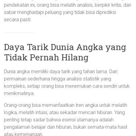
pendekatan ini, orang bisa melatih analisis, berpikir kritis, dan
sabar menghadapi peluang yang tidak bisa diprediksi
secara pasti.
Daya Tarik Dunia Angka yang
Tidak Pernah Hilang
Dunia angka memiliki daya tarik yang tahan lama. Dari
permainan sederhana hingga analisis statistik yang
kompleks, setiap orang bisa menemukan cara sendiri untuk
menikmatinya.
Orang-orang bisa memanfaatkan tren angka untuk melatih
logika, melatih intuisi, atau sekadar mencari hiburan. Yang
penting tetap sadar bahwa esensi utamanya adalah
pengalaman belajar dan hiburan, bukan semata-mata hasil
atau kemenangan.