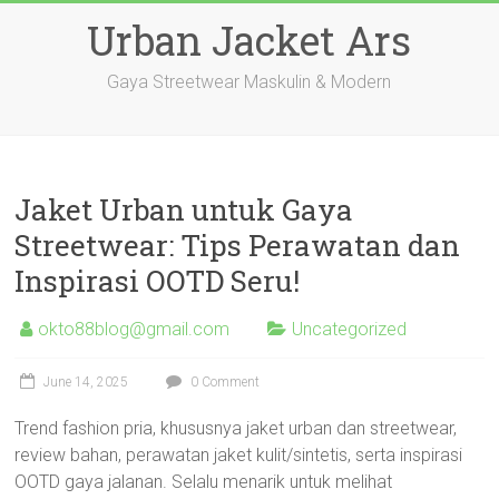
Skip
Urban Jacket Ars
to
content
Gaya Streetwear Maskulin & Modern
Jaket Urban untuk Gaya
Streetwear: Tips Perawatan dan
Inspirasi OOTD Seru!
okto88blog@gmail.com
Uncategorized
June 14, 2025
0 Comment
Trend fashion pria, khususnya jaket urban dan streetwear,
review bahan, perawatan jaket kulit/sintetis, serta inspirasi
OOTD gaya jalanan. Selalu menarik untuk melihat