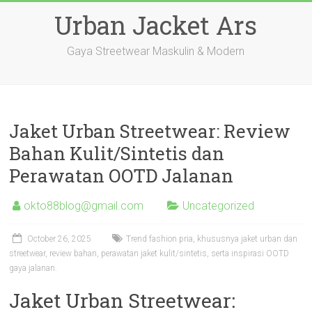
Skip
Urban Jacket Ars
to
content
Gaya Streetwear Maskulin & Modern
Jaket Urban Streetwear: Review
Bahan Kulit/Sintetis dan
Perawatan OOTD Jalanan
okto88blog@gmail.com
Uncategorized
October 26, 2025
Trend fashion pria, khususnya jaket urban dan
streetwear, review bahan, perawatan jaket kulit/sintetis, serta inspirasi OOTD
gaya jalanan.
Jaket Urban Streetwear: