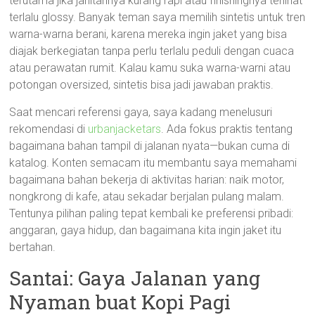
terutama jika jahitannya kurang rapi atau finishingnya terlihat
terlalu glossy. Banyak teman saya memilih sintetis untuk tren
warna-warna berani, karena mereka ingin jaket yang bisa
diajak berkegiatan tanpa perlu terlalu peduli dengan cuaca
atau perawatan rumit. Kalau kamu suka warna-warni atau
potongan oversized, sintetis bisa jadi jawaban praktis.
Saat mencari referensi gaya, saya kadang menelusuri
rekomendasi di
urbanjacketars
. Ada fokus praktis tentang
bagaimana bahan tampil di jalanan nyata—bukan cuma di
katalog. Konten semacam itu membantu saya memahami
bagaimana bahan bekerja di aktivitas harian: naik motor,
nongkrong di kafe, atau sekadar berjalan pulang malam.
Tentunya pilihan paling tepat kembali ke preferensi pribadi:
anggaran, gaya hidup, dan bagaimana kita ingin jaket itu
bertahan.
Santai: Gaya Jalanan yang
Nyaman buat Kopi Pagi