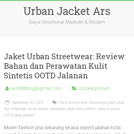
Skip
Urban Jacket Ars
to
content
Gaya Streetwear Maskulin & Modern
Jaket Urban Streetwear: Review
Bahan dan Perawatan Kulit
Sintetis OOTD Jalanan
okto88blog@gmail.com
Uncategorized
September 30, 2025
Trend fashion pria, khususnya jaket urban
dan streetwear, review bahan, perawatan jaket kulit/sintetis, serta inspirasi
OOTD gaya jalanan.
Musim fashion pria sekarang terasa seperti jalanan kota: