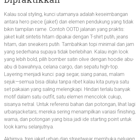
Kalau soal styling, kunci utamanya adalah keseimbangan
antara hero piece (jaket) dan elemen pendukung yang tidak
bikin tampilan rame. Contoh OOTD jalanan yang praktis:
jaket kulit sintetis hitam dipakai dengan T-shirt putih, jeans
hitam, dan sneakers putih. Tambahkan topi minimal dan jam
yang sederhana supaya tidak berlebihan. Kalau ingin look
yang lebih bold, pilih bomber satin olive dengan hoodie abu-
abu di bawahnya, celana cargo, dan sepatu high-top.
Layering menjadi kunci: pagi segar, siang panas, malam
sejuk—semua bisa dilalui tanpa ribet kalau kita punya satu
set pakaian yang saling melengkapi. Hindari terlalu banyak
motif dalam satu outfit; satu elemen mencolok cukup,
sisanya netral. Untuk referensi bahan dan potongan, lihat lagi
urbanjacketars; mereka sering menampilkan variasi finishing,
warna, dan potongan yang bisa jadi ide starting point untuk
look kamu selanjutnya.
Akhirnya, tren jaket urban dan streetwear membuka peluang