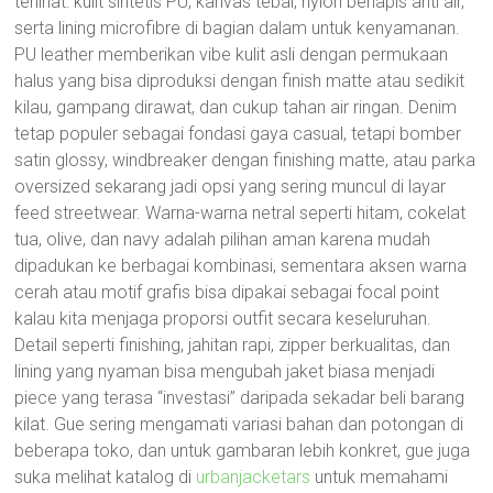
terlihat: kulit sintetis PU, kanvas tebal, nylon berlapis anti air,
serta lining microfibre di bagian dalam untuk kenyamanan.
PU leather memberikan vibe kulit asli dengan permukaan
halus yang bisa diproduksi dengan finish matte atau sedikit
kilau, gampang dirawat, dan cukup tahan air ringan. Denim
tetap populer sebagai fondasi gaya casual, tetapi bomber
satin glossy, windbreaker dengan finishing matte, atau parka
oversized sekarang jadi opsi yang sering muncul di layar
feed streetwear. Warna-warna netral seperti hitam, cokelat
tua, olive, dan navy adalah pilihan aman karena mudah
dipadukan ke berbagai kombinasi, sementara aksen warna
cerah atau motif grafis bisa dipakai sebagai focal point
kalau kita menjaga proporsi outfit secara keseluruhan.
Detail seperti finishing, jahitan rapi, zipper berkualitas, dan
lining yang nyaman bisa mengubah jaket biasa menjadi
piece yang terasa “investasi” daripada sekadar beli barang
kilat. Gue sering mengamati variasi bahan dan potongan di
beberapa toko, dan untuk gambaran lebih konkret, gue juga
suka melihat katalog di
urbanjacketars
untuk memahami