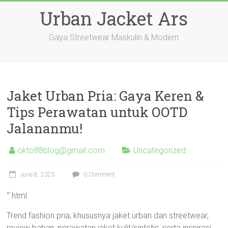
Skip
Urban Jacket Ars
to
content
Gaya Streetwear Maskulin & Modern
Jaket Urban Pria: Gaya Keren &
Tips Perawatan untuk OOTD
Jalananmu!
okto88blog@gmail.com
Uncategorized
June 8, 2025
0 Comment
“`html
Trend fashion pria, khususnya jaket urban dan streetwear,
review bahan, perawatan jaket kulit/sintetis, serta inspirasi