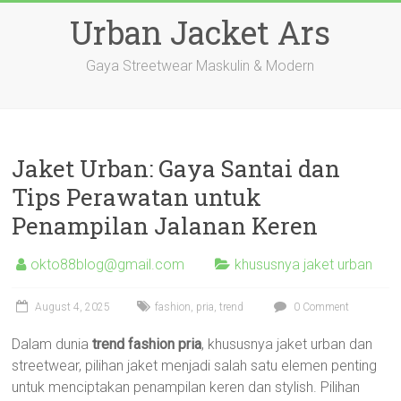
Skip
Urban Jacket Ars
to
content
Gaya Streetwear Maskulin & Modern
Jaket Urban: Gaya Santai dan
Tips Perawatan untuk
Penampilan Jalanan Keren
okto88blog@gmail.com
khususnya jaket urban
August 4, 2025
fashion
,
pria
,
trend
0 Comment
Dalam dunia
trend fashion pria
, khususnya jaket urban dan
streetwear, pilihan jaket menjadi salah satu elemen penting
untuk menciptakan penampilan keren dan stylish. Pilihan