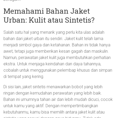
Memahami Bahan Jaket
Urban: Kulit atau Sintetis?
Salah satu hal yang menarik yang perlu kita ulas adalah
bahan dari jaket urban itu sendiri. Jaket kulit telah lama
menjadi simbol gaya dan ketahanan. Bahan ini tidak hanya
awet, tetapi juga memberikan kesan gagah dan maskulin.
Namun, perawatan jaket kulit juga membutuhkan perhatian
ekstra. Untuk menjaga keindahan dan daya tahannya,
cobalah untuk menggunakan pelembap khusus dan simpan
di tempat yang kering.
Di sisi lain, jaket sintetis menawarkan bobot yang lebih
ringan dengan kemudahan perawatan yang lebih baik.
Bahan ini umumnya tahan air dan lebih mudah dicuci, cocok
untuk kamu yang aktif. Dengan mempertimbangkan
kebutuhanmu, kamu bisa memilih antara jaket kulit atau