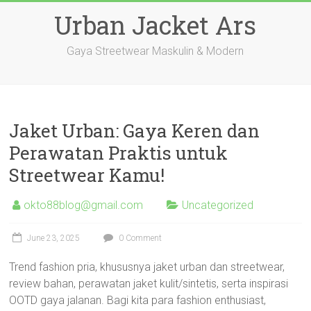
Skip
Urban Jacket Ars
to
content
Gaya Streetwear Maskulin & Modern
Jaket Urban: Gaya Keren dan
Perawatan Praktis untuk
Streetwear Kamu!
okto88blog@gmail.com
Uncategorized
June 23, 2025
0 Comment
Trend fashion pria, khususnya jaket urban dan streetwear,
review bahan, perawatan jaket kulit/sintetis, serta inspirasi
OOTD gaya jalanan. Bagi kita para fashion enthusiast,