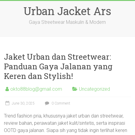
Skip
Urban Jacket Ars
to
content
Gaya Streetwear Maskulin & Modern
Jaket Urban dan Streetwear:
Panduan Gaya Jalanan yang
Keren dan Stylish!
okto88blog@gmail.com
Uncategorized
June 30, 2025
0 Comment
Trend fashion pria, khususnya jaket urban dan streetwear,
review bahan, perawatan jaket kulit/sintetis, serta inspirasi
OOTD gaya jalanan. Siapa sih yang tidak ingin terlihat keren