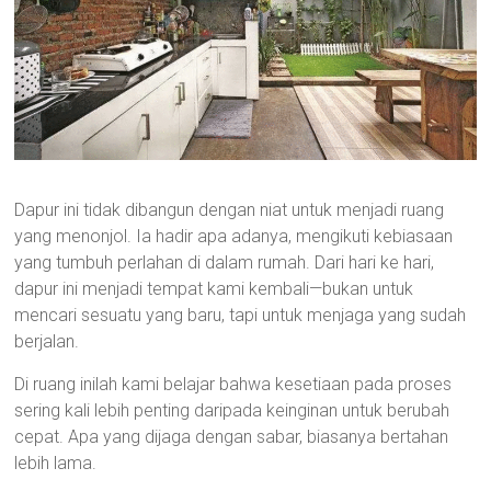
Dapur ini tidak dibangun dengan niat untuk menjadi ruang
yang menonjol. Ia hadir apa adanya, mengikuti kebiasaan
yang tumbuh perlahan di dalam rumah. Dari hari ke hari,
dapur ini menjadi tempat kami kembali—bukan untuk
mencari sesuatu yang baru, tapi untuk menjaga yang sudah
berjalan.
Di ruang inilah kami belajar bahwa kesetiaan pada proses
sering kali lebih penting daripada keinginan untuk berubah
cepat. Apa yang dijaga dengan sabar, biasanya bertahan
lebih lama.