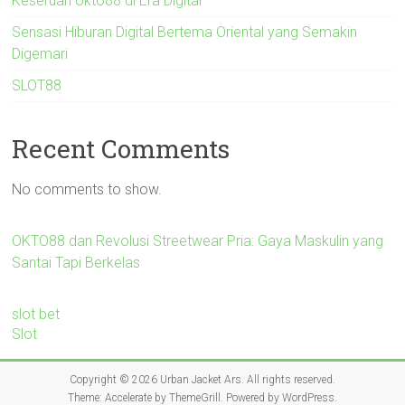
Keseruan okto88 di Era Digital
Sensasi Hiburan Digital Bertema Oriental yang Semakin
Digemari
SLOT88
Recent Comments
No comments to show.
OKTO88 dan Revolusi Streetwear Pria: Gaya Maskulin yang
Santai Tapi Berkelas
slot bet
Slot
Copyright © 2026
Urban Jacket Ars
. All rights reserved.
Theme:
Accelerate
by ThemeGrill. Powered by
WordPress
.