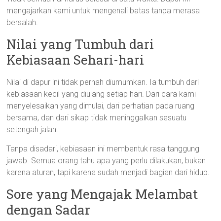
mengajarkan kami untuk mengenali batas tanpa merasa
bersalah.
Nilai yang Tumbuh dari
Kebiasaan Sehari-hari
Nilai di dapur ini tidak pernah diumumkan. Ia tumbuh dari
kebiasaan kecil yang diulang setiap hari. Dari cara kami
menyelesaikan yang dimulai, dari perhatian pada ruang
bersama, dan dari sikap tidak meninggalkan sesuatu
setengah jalan.
Tanpa disadari, kebiasaan ini membentuk rasa tanggung
jawab. Semua orang tahu apa yang perlu dilakukan, bukan
karena aturan, tapi karena sudah menjadi bagian dari hidup.
Sore yang Mengajak Melambat
dengan Sadar