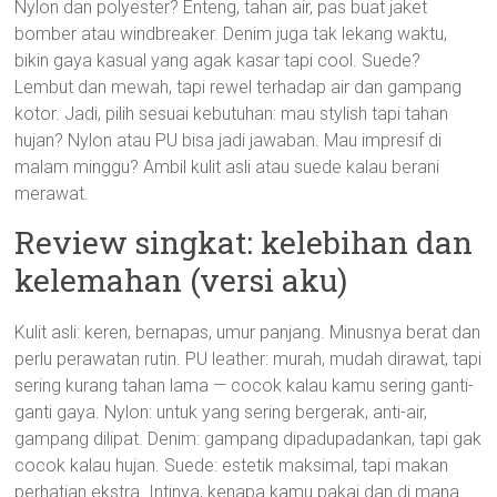
Nylon dan polyester? Enteng, tahan air, pas buat jaket
bomber atau windbreaker. Denim juga tak lekang waktu,
bikin gaya kasual yang agak kasar tapi cool. Suede?
Lembut dan mewah, tapi rewel terhadap air dan gampang
kotor. Jadi, pilih sesuai kebutuhan: mau stylish tapi tahan
hujan? Nylon atau PU bisa jadi jawaban. Mau impresif di
malam minggu? Ambil kulit asli atau suede kalau berani
merawat.
Review singkat: kelebihan dan
kelemahan (versi aku)
Kulit asli: keren, bernapas, umur panjang. Minusnya berat dan
perlu perawatan rutin. PU leather: murah, mudah dirawat, tapi
sering kurang tahan lama — cocok kalau kamu sering ganti-
ganti gaya. Nylon: untuk yang sering bergerak, anti-air,
gampang dilipat. Denim: gampang dipadupadankan, tapi gak
cocok kalau hujan. Suede: estetik maksimal, tapi makan
perhatian ekstra. Intinya, kenapa kamu pakai dan di mana