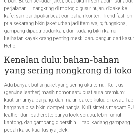
urban. Bukan sekadar jaket, buat aku ini semacam sahabat
perjalanan — nangkring di motor, digusur hujan, dipake ke
kafe, sampai dipakai buat cari bahan konten. Trend fashion
pria sekarang bikin jaket urban jadi item wajib; fungsional,
gampang dipadu-padankan, dan kadang bikin kamu
kelihatan kayak orang penting meski baru bangun dari kasur.
Hehe.
Kenalan dulu: bahan-bahan
yang sering nongkrong di toko
Ada banyak bahan jaket yang sering aku temui. Kulit asli
(genuine leather) masih nomor satu buat aura premium:
kuat, umurnya panjang, dan makin cakep kalau dirawat. Tapi
harganya bisa bikin dompet nangis. Kulit sintetis macam PU
leather dan leatherette punya look serupa, lebih ramah
kantong, dan gampang dibersihin — tapi kadang gampang
pecah kalau kualitasnya jelek.