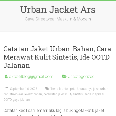
Skip
Urban Jacket Ars
to
content
Gaya Streetwear Maskulin & Modern
Catatan Jaket Urban: Bahan, Cara
Merawat Kulit Sintetis, Ide OOTD
Jalanan
okto88blog@gmail.com
Uncategorized
September 16, 2025
Trend fashion pria, khususnya jaket urban
dan streetwear, review bahan, perawatan jaket kulit/sintetis, serta inspirasi
OOTD gaya jalanan.
Catatan kecil dari lemari: aku lagi sibuk ngotak-atik jaket