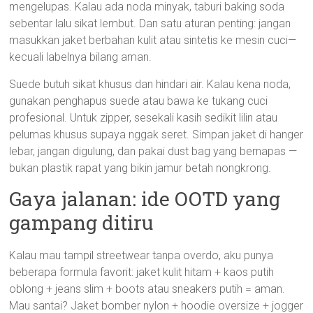
mengelupas. Kalau ada noda minyak, taburi baking soda
sebentar lalu sikat lembut. Dan satu aturan penting: jangan
masukkan jaket berbahan kulit atau sintetis ke mesin cuci—
kecuali labelnya bilang aman.
Suede butuh sikat khusus dan hindari air. Kalau kena noda,
gunakan penghapus suede atau bawa ke tukang cuci
profesional. Untuk zipper, sesekali kasih sedikit lilin atau
pelumas khusus supaya nggak seret. Simpan jaket di hanger
lebar, jangan digulung, dan pakai dust bag yang bernapas —
bukan plastik rapat yang bikin jamur betah nongkrong.
Gaya jalanan: ide OOTD yang
gampang ditiru
Kalau mau tampil streetwear tanpa overdo, aku punya
beberapa formula favorit: jaket kulit hitam + kaos putih
oblong + jeans slim + boots atau sneakers putih = aman.
Mau santai? Jaket bomber nylon + hoodie oversize + jogger